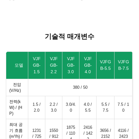
기술적 매개변수
VJF
VJF
VJF
VJF
VJFG
VJFG
모델
GB-
GB-
GB-
GB-
B-5.5
B-7.5
1.5
2.2
3.0
4.0
전압
380 / 50
(V/Hz)
전력(k
1.5 /
2.2 /
3.0/4.
4.0 /
5.5 /
7.5 / 1
W) / (H
2.0
3.0
0
5.5
7.5
0
P)
최대 공
1875
2416
기 흐름
1231
1550
3656 /
4116 /
/ 110
/ 142
(m³/h) /
/ 725
/ 912
2152
2423