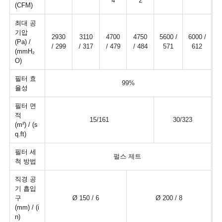
4
2
(CFM)
최대 공
기압
2930
3110
4700
4750
5600 /
6000 /
(Pa) /
/ 299
/ 317
/ 479
/ 484
571
612
(mmH₂
O)
필터 효
99%
율성
필터 면
적
15/161
30/323
(m²) / (s
q.ft)
필터 세
펄스 제트
척 방법
직경 공
기 흡입
구
Ø 150 / 6
Ø 200 / 8
(mm) / (i
n)