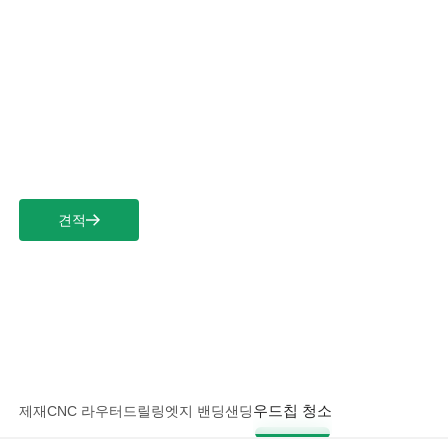
언어 선택
목공 칩 세척을 위한 먼지 제어
견적
첫 장
>
솔루션
>
목공
>
우드칩 청소
우드칩 청소
제재
CNC 라우터
드릴링
엣지 밴딩
샌딩