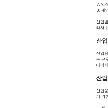
암석
제약
산업별
라서 
산업
산업용
는 근
따라서
산업
산업용
기 위