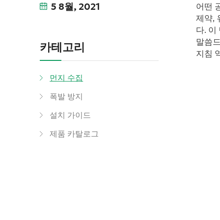
5 8월, 2021
어떤 
제약,
다. 
말씀드
카테고리
지침 
먼지 수집
폭발 방지
설치 가이드
제품 카탈로그