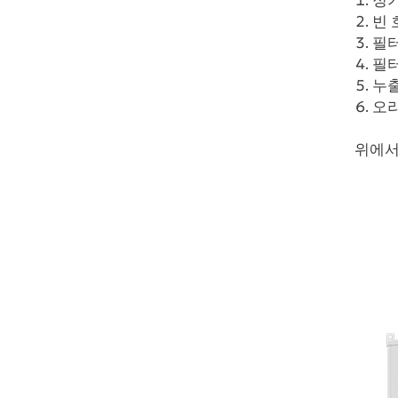
정기
빈 
필터
필터
누출
오리
위에서