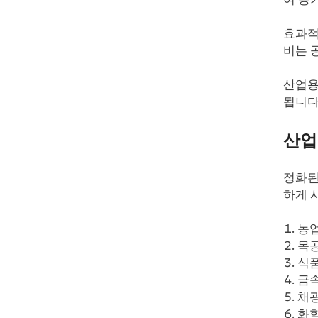
효과적
비는 
산업용
됩니다
산업
정화된
하게 
농
목공
식품
금속
채
화학